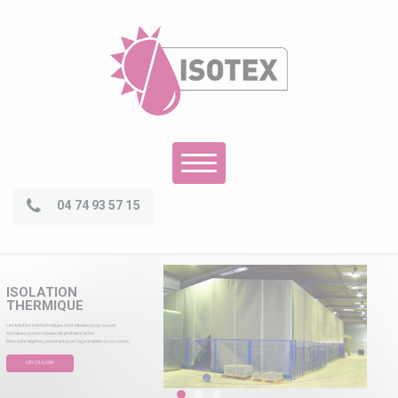
Panneau de gestion des cookies
04 74 93 57 15
ISOLATION
THERMIQUE
Les bâches isothermiques sont idéales pour couvrir
les tables ou les moules de préfabrication.
Elles sont légères, résistantes et façonnables à vos côtes.
DÉCOUVRIR