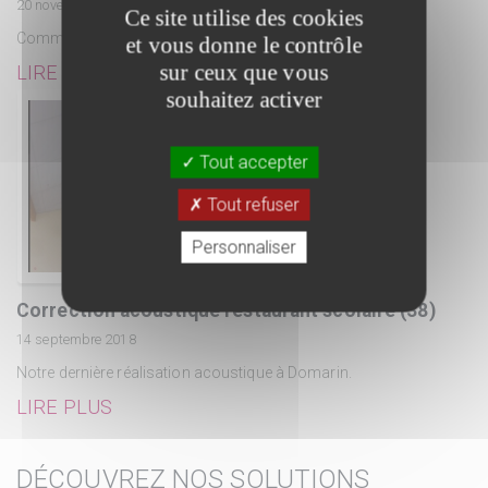
20 novembre 2018
Ce site utilise des cookies
Comment entretenir votre toile Serge Ferrari ?
et vous donne le contrôle
sur ceux que vous
LIRE PLUS
souhaitez activer
Tout accepter
Tout refuser
Personnaliser
Correction acoustique restaurant scolaire (38)
14 septembre 2018
Notre dernière réalisation acoustique à Domarin.
LIRE PLUS
DÉCOUVREZ NOS SOLUTIONS